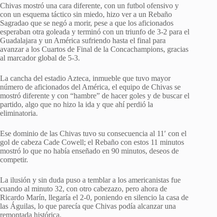
Chivas mostró una cara diferente, con un futbol ofensivo y
con un esquema táctico sin miedo, hizo ver a un Rebaño
Sagradao que se negó a morir, pese a que los aficionados
esperaban otra goleada y terminó con un triunfo de 3-2 para el
Guadalajara y un América sufriendo hasta el final para
avanzar a los Cuartos de Final de la Concachampions, gracias
al marcador global de 5-3.
La cancha del estadio Azteca, inmueble que tuvo mayor
número de aficionados del América, el equipo de Chivas se
mostró diferente y con “hambre” de hacer goles y de buscar el
partido, algo que no hizo la ida y que ahí perdió la
eliminatoria.
Ese dominio de las Chivas tuvo su consecuencia al 11′ con el
gol de cabeza Cade Cowell; el Rebaño con estos 11 minutos
mostró lo que no había enseñado en 90 minutos, deseos de
competir.
La ilusión y sin duda puso a temblar a los americanistas fue
cuando al minuto 32, con otro cabezazo, pero ahora de
Ricardo Marín, llegaría el 2-0, poniendo en silencio la casa de
las Águilas, lo que parecía que Chivas podía alcanzar una
remontada histórica.